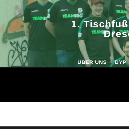
Sponsoren
1. Tischfuß
Dres
ÜBER UNS
DYP